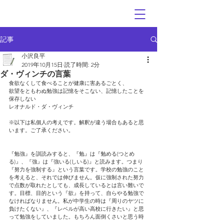
記事
小沢良平
2019年10月15日
読了時間: 2分
ダ・ヴィンチの言葉
食欲なくして食べることが健康に害あるごとく、
欲望をともわぬ勉強は記憶をそこない、記憶したことを
保存しない
レオナルド・ダ・ヴィンチ
※以下は私個人の考えです。解釈が違う場合もあると思
います。ご了承ください。
『勉強』を訓読みすると、『勉』は『勉める(つとめ
る)』、『強』は『強いる(しいる)』と読みます。つまり
『努力を強制する』という言葉です。学校の勉強のこと
を考えると、それでは伸びません。仮に強制された努力
で点数が取れたとしても、成長しているとは言い難いで
す。目標、目的という『欲』を持って、自らやる勉強で
なければなりません。私が中学生の時は『周りのヤツに
負けたくない』、『レベルが高い高校に行きたい』と思
って勉強をしていました。もちろん面倒くさいと思う時