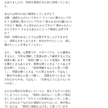
もありましたが、目的を達成するために頑張っていまし
た。
あなたは何のために勉強をしていますか？
点数・成績を上げたいですか？ ライバルに勝ちたいです
か？ 志望校に受かりたいですか？ 怒られるのが嫌だから
ですか？ 勉強しろと言われたからですか？ 褒められたい
からですか？ そもそもあなたにとって勉強とは何です
か？
目的、目標があることで人は努力することができます
し、成長も大きくなります。自分がやりたいこと、成し
遂げたいことを考えてください。
また、『意識』も重要です。スポーツでも、ただ練習を
する人と、力学を理解して意識を持って練習する人では
効果が違います。『絶対に勝つ』という意識が、実力差
を覆すときもあります。授業を聞くときは『とりあえず
話を聞く』ではなく、『絶対理解するんだと思って聞
く』。問題を解くときは『ただ答えを出す』ではなく、
『解き方を覚えと思って解く』。宿題を行うときは『出
されたからやる』ではなく、『出来るようになりたいか
らやる』。
なかなか暗記が出来ないという人、覚えてもすぐに忘れ
てしまうという人は、『絶対に忘れない』と思って暗記
をしていますか？『小テストが出来ればいいや』と思っ
ていませんか？なかなか成績が上がらない人、伸び悩ん
でいる人は、『絶対に成績を上げる』と思っています