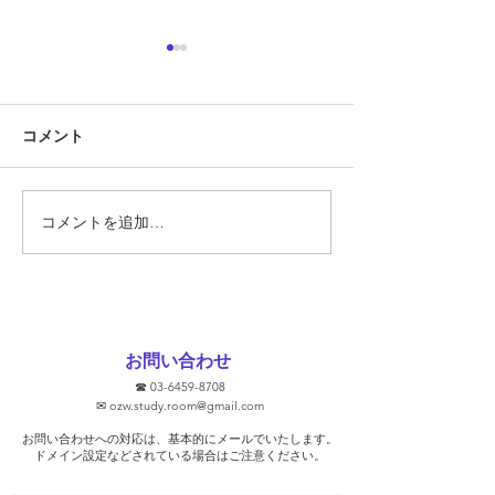
定期テスト対策
『定期テスト対策
コメント
勝負の夏
ています!!』 そ
あります。 では
スト対策とは何で
そもそも定期テス
コメントを追加…
要なのでしょうか
ト対策に関して、
文をHPなどで見
ります。 ①2週間
ます！ ②無料で
お問い合わせ
③学校別に対策し
☎
03-6459-8708
去問を使います！ 
✉
ozw.study.room@gmail.com
プを保証します！
お問い合わせへの対応は、基本的にメールでいたします。
そうな気がします
​ドメイン設定などされている場合はご注意ください。
ト対策を行っ