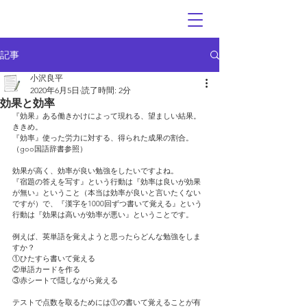
記事
小沢良平
2020年6月5日
読了時間: 2分
効果と効率
『効果』ある働きかけによって現れる、望ましい結果。
ききめ。
『効率』使った労力に対する、得られた成果の割合。
（goo国語辞書参照）
効果が高く、効率が良い勉強をしたいですよね。
『宿題の答えを写す』という行動は『効率は良いが効果
が無い』ということ（本当は効率が良いと言いたくない
ですが）で、『漢字を1000回ずつ書いて覚える』という
行動は『効果は高いが効率が悪い』ということです。
例えば、英単語を覚えようと思ったらどんな勉強をしま
すか？
①ひたすら書いて覚える
②単語カードを作る
③赤シートで隠しながら覚える
テストで点数を取るためには①の書いて覚えることが有