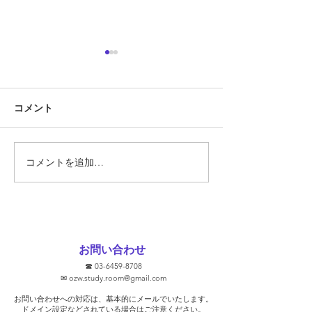
定期テスト対策
『定期テスト対策
コメント
勝負の夏
ています!!』 そ
あります。 では
スト対策とは何で
そもそも定期テス
コメントを追加…
要なのでしょうか
ト対策に関して、
文をHPなどで見
ります。 ①2週間
ます！ ②無料で
お問い合わせ
③学校別に対策し
☎
03-6459-8708
去問を使います！ 
✉
ozw.study.room@gmail.com
プを保証します！
お問い合わせへの対応は、基本的にメールでいたします。
そうな気がします
​ドメイン設定などされている場合はご注意ください。