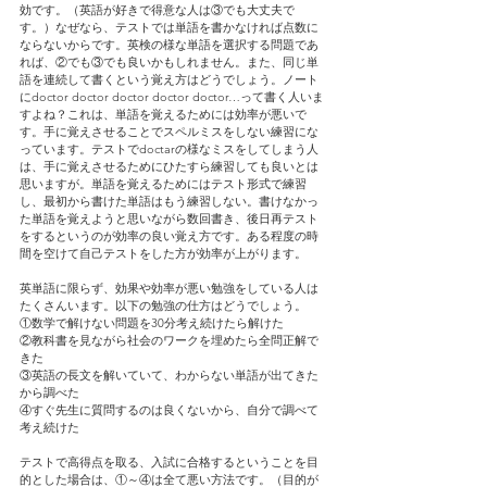
効です。（英語が好きで得意な人は③でも大丈夫で
す。）なぜなら、テストでは単語を書かなければ点数に
ならないからです。英検の様な単語を選択する問題であ
れば、②でも③でも良いかもしれません。また、同じ単
語を連続して書くという覚え方はどうでしょう。ノート
にdoctor doctor doctor doctor doctor…って書く人いま
すよね？これは、単語を覚えるためには効率が悪いで
す。手に覚えさせることでスペルミスをしない練習にな
っています。テストでdoctarの様なミスをしてしまう人
は、手に覚えさせるためにひたすら練習しても良いとは
思いますが。単語を覚えるためにはテスト形式で練習
し、最初から書けた単語はもう練習しない。書けなかっ
た単語を覚えようと思いながら数回書き、後日再テスト
をするというのが効率の良い覚え方です。ある程度の時
間を空けて自己テストをした方が効率が上がります。
英単語に限らず、効果や効率が悪い勉強をしている人は
たくさんいます。以下の勉強の仕方はどうでしょう。
①数学で解けない問題を30分考え続けたら解けた
②教科書を見ながら社会のワークを埋めたら全問正解で
きた
③英語の長文を解いていて、わからない単語が出てきた
から調べた
④すぐ先生に質問するのは良くないから、自分で調べて
考え続けた
テストで高得点を取る、入試に合格するということを目
的とした場合は、①～④は全て悪い方法です。（目的が