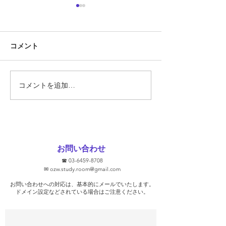
定期テスト対策
『定期テスト対策
コメント
勝負の夏
ています!!』 そ
あります。 では
スト対策とは何で
そもそも定期テス
コメントを追加…
要なのでしょうか
ト対策に関して、
文をHPなどで見
ります。 ①2週間
ます！ ②無料で
お問い合わせ
③学校別に対策し
☎
03-6459-8708
去問を使います！ 
✉
ozw.study.room@gmail.com
プを保証します！
お問い合わせへの対応は、基本的にメールでいたします。
そうな気がします
​ドメイン設定などされている場合はご注意ください。
ト対策を行っ