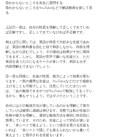
⑤わからないところを先生に質問する
⑥わからないところをYouTubeなどで解説動画を探して見
る
上記①～⑥は、自分の性質を理解して正しくできていれ
ば正解ですし、正しくできていなければ不正解です。
例えば①に関しては、英語が得意で大好きな生徒であれ
ば、英語の教科書を読むと頭で和訳しながら、内容を理
解しながら読むでしょう。その場合は効果が十分に期待
できます。しかし、英語が苦手で嫌いな生徒だと、ただ
単語を追うだけになるケースが多いです。和訳もせず、
内容理解もできないでしょう。
②～⑥も同様に、生徒の性質、能力によって効果が変わ
ります。一部の優秀な生徒は、YouTubeなどだけで成績を
上げることも可能でしょう。注意していただきたいの
は、『あの勉強できるやつがYouTubeで勉強してるってい
るから、俺もそうしよう』ではダメだということです。
自分にはどの勉強方法が適しているのかを理解して努力
していけば確実に成績は伸びます。当塾では私が生徒の
性格や能力を理解し、適切な勉強方法を個別に科目別に
指導しています。そのため、生徒によって対応が違いま
す。「赤シートで覚えよう」という指示を受ける生徒も
いれば、「赤シートで隠しても覚えられないから書いて
覚えよう」と指示される生徒もいます。