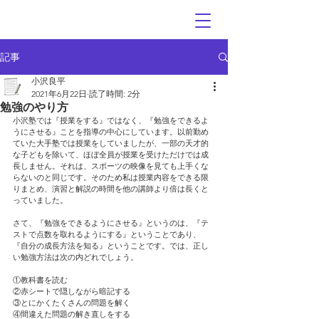
記事
小沢良平
2021年6月22日
読了時間: 2分
勉強のやり方
小沢塾では『授業をする』ではなく、『勉強をできるよ
うにさせる』ことを指導の中心にしています。以前勤め
ていた大手塾では授業をしていましたが、一部の天才的
な子どもを除いて、ほぼ全員が授業を受けただけでは成
長しません。それは、スポーツの映像を見ても上手くな
らないのと同じです。そのため私は授業内容をできる限
りまとめ、演習と解説の時間を他の講師より倍は長くと
っていました。
さて、『勉強をできるようにさせる』というのは、『テ
ストで点数を取れるようにする』ということであり、
『自分の成長方法を知る』ということです。では、正し
い勉強方法は次の内どれでしょう。
①教科書を読む
②赤シートで隠しながら暗記する
③とにかくたくさんの問題を解く
④間違えた問題の解き直しをする