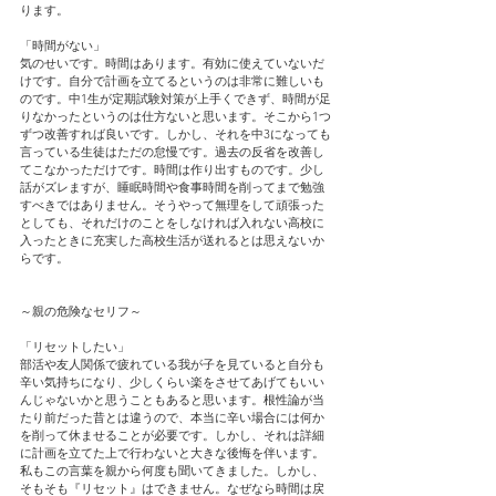
ります。
「時間がない」
気のせいです。時間はあります。有効に使えていないだ
けです。自分で計画を立てるというのは非常に難しいも
のです。中1生が定期試験対策が上手くできず、時間が足
りなかったというのは仕方ないと思います。そこから1つ
ずつ改善すれば良いです。しかし、それを中3になっても
言っている生徒はただの怠慢です。過去の反省を改善し
てこなかっただけです。時間は作り出すものです。少し
話がズレますが、睡眠時間や食事時間を削ってまで勉強
すべきではありません。そうやって無理をして頑張った
としても、それだけのことをしなければ入れない高校に
入ったときに充実した高校生活が送れるとは思えないか
らです。
～親の危険なセリフ～
「リセットしたい」
部活や友人関係で疲れている我が子を見ていると自分も
辛い気持ちになり、少しくらい楽をさせてあげてもいい
んじゃないかと思うこともあると思います。根性論が当
たり前だった昔とは違うので、本当に辛い場合には何か
を削って休ませることが必要です。しかし、それは詳細
に計画を立てた上で行わないと大きな後悔を伴います。
私もこの言葉を親から何度も聞いてきました。しかし、
そもそも『リセット』はできません。なぜなら時間は戻