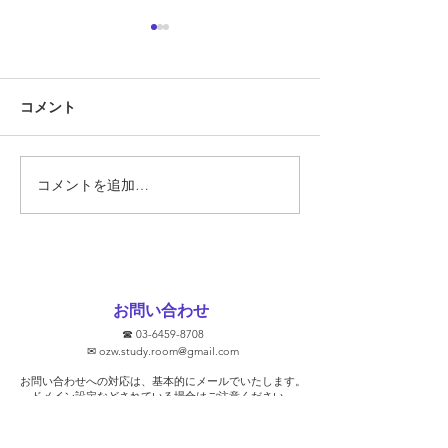
定期テスト対策
『定期テスト対策
コメント
勝負の夏
ています!!』 そ
あります。 では
スト対策とは何で
そもそも定期テス
コメントを追加…
要なのでしょうか
ト対策に関して、
文をHPなどで見
ります。 ①2週間
ます！ ②無料で
お問い合わせ
③学校別に対策し
☎
03-6459-8708
去問を使います！ 
✉
ozw.study.room@gmail.com
プを保証します！
お問い合わせへの対応は、基本的にメールでいたします。
そうな気がします
​ドメイン設定などされている場合はご注意ください。
ト対策を行っ