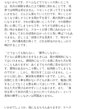
らないからです。ゲームなどでリセットの良いところ
は、自分が経験を積んだ上で最初に戻れることです。現
実では時間は戻せません。リセットと言って子どもを楽
にさせると、どんどん落ちていくだけです。辛いことが
なくなり楽しそうにする我が子を見て、親の気持ちも楽
になりますが、それが最も怖いところです。その状態が
良いと感じてしまうからです。そろそろ頑張らせようと
思い何かを始めても、スタートが遅く間に合わなかった
り、楽をしてきた分頑張れなかったりと良い事は1つもあ
りません。正しくは「頑張り方を見直す」で、何がキツ
くて、何の優先度が高くて、どれを削るのかをしっかり
検討することです。
「どうなっても知らない」「勝手にしなさい」
子どもに必要な叱りをするときには、親が感情的になっ
てはいけません。感情的になっている様に見せた方が良
いこともありますが、あくまでもその様に見せるだけで
す。愛情があるからこそ難しくて、結局怒ってしまうも
のですが…。しかし、投げ出すことはいけません。しっ
かりと話し合い、解決策を模索すべきです。しかし、反
抗期だと言う事を聞かない子どもが多いので、勉強に関
することでなくとも塾を頼ってほしいです。第三者から
伝えた方が受け止めやすいこともあります。また、「責
任を持って自分の思うとおりにやってみなさい」という
意味の勝手にしなさいは問題ありません。
いかがでしょうか。他にももちろんありますが、ケース