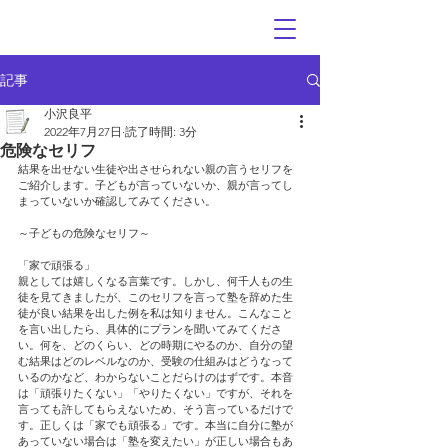
記事
小沢良平
2022年7月27日
読了時間: 3分
危険なセリフ
結果を出せない生徒や出させられない親の言うセリフを
ご紹介します。子どもが言っていないか、親が言ってし
まっていないか確認してみてください。
～子どもの危険なセリフ～
「家で頑張る」
親としては嬉しくなる言葉です。しかし、何千人もの生
徒を見てきましたが、このセリフを言って塾を辞めた生
徒が良い結果を出した例を私は知りません。こんなこと
を言い出したら、具体的にプランを聞いてみてくださ
い。何を、どのくらい、どの時期にやるのか、自分の望
む結果はどのレベルなのか、受験の仕組みはどうなって
いるのかなど、わからないことだらけのはずです。本音
は「頑張りたくない」「やりたくない」ですが、それを
言っても許してもらえないため、そう言っているだけで
す。正しくは「家でも頑張る」です。本当に自分に塾が
あっていない場合は「塾を変えたい」が正しい場合もあ