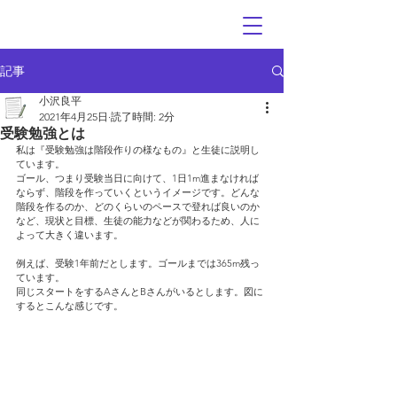
記事
小沢良平
2021年4月25日
読了時間: 2分
受験勉強とは
私は『受験勉強は階段作りの様なもの』と生徒に説明し
ています。
ゴール、つまり受験当日に向けて、1日1m進まなければ
ならず、階段を作っていくというイメージです。どんな
階段を作るのか、どのくらいのペースで登れば良いのか
など、現状と目標、生徒の能力などが関わるため、人に
よって大きく違います。
例えば、受験1年前だとします。ゴールまでは365m残っ
ています。
同じスタートをするAさんとBさんがいるとします。図に
するとこんな感じです。