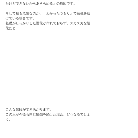
たけどできないからあきらめる』の原因です。
そして最も危険なのが、『わかったつもり』で勉強を続
けている場合です。
基礎がしっかりした階段が作れておらず、スカスカな階
段だと…
こんな階段ができあがります。
この人が今後も同じ勉強を続けた場合、どうなるでしょ
う。