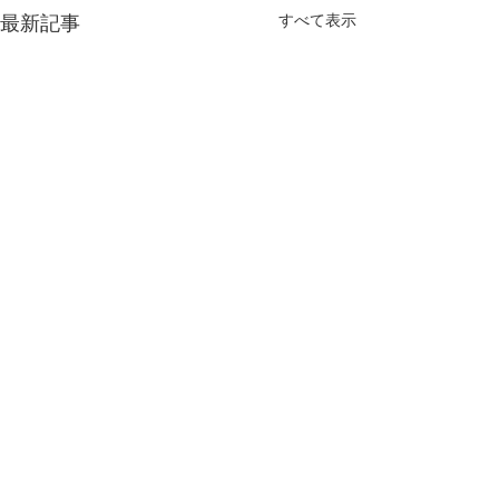
すべて表示
最新記事
定期テスト対策
『定期テスト対策
コメント
勝負の夏
ています!!』 そ
あります。 では
スト対策とは何で