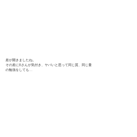
差が開きましたね。
その差にBさんが気付き、ヤバいと思って同じ質、同じ量
の勉強をしても…