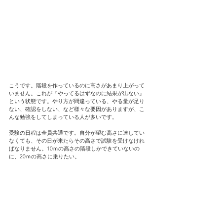
こうです。階段を作っているのに高さがあまり上がって
いません。これが『やってるはずなのに結果が出ない』
という状態です。やり方が間違っている、やる量が足り
ない、確認をしない、など様々な要因がありますが、こ
んな勉強をしてしまっている人が多いです。
受験の日程は全員共通です。自分が望む高さに達してい
なくても、その日が来たらその高さで試験を受けなけれ
ばなりません。10ｍの高さの階段しかできていないの
に、20ｍの高さに乗りたい。