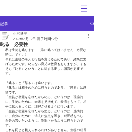
記事
小沢良平
2022年6月12日
読了時間: 2分
叱る 必要性
私は生徒を叱ります。（常に叱ってはいません。必要な
時に、です。）
それは生徒の考えと行動を変えるためであり、結果に繋
げるためです。叱らない育児や教育もありますが、そも
そも『叱る』ということに対する正しい認識が必要で
す。
『叱る』と『怒る』は違います。
『叱る』は相手のために行うものであり、『怒る』は感
情です。
「生徒が宿題を忘れたから叱る」というのは、理論的
に、生徒のために、未来を見据えて、愛情をもって、相
手に伝わるように、理解させるように行います。
「生徒が宿題を忘れたから怒る」というのは、感情的
に、自分のために、過去に焦点を置き、威圧感を出し、
自分の言いたいように、謝罪させるように行うもので
す。
これを同じと捉えられるわけがありません。生徒の成長