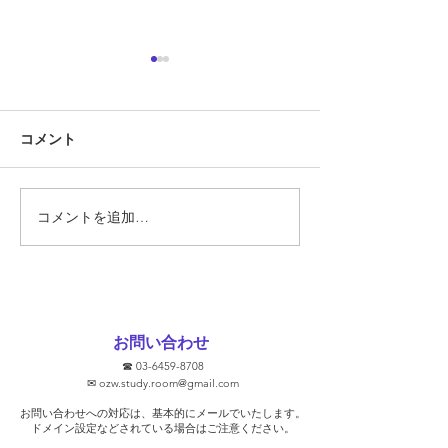
定期テスト対策
『定期テスト対策
コメント
勝負の夏
ています!!』 そ
あります。 では
スト対策とは何で
そもそも定期テス
コメントを追加…
要なのでしょうか
ト対策に関して、
文をHPなどで見
ります。 ①2週間
ます！ ②無料で
お問い合わせ
③学校別に対策し
☎
03-6459-8708
去問を使います！ 
✉
ozw.study.room@gmail.com
プを保証します！
お問い合わせへの対応は、基本的にメールでいたします。
そうな気がします
​ドメイン設定などされている場合はご注意ください。