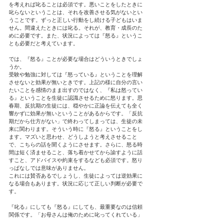
を考えれば叱ることは必須です。悪いことをしたときに
叱らないということは、それを改善させる気がないとい
うことです。ずっと正しい行動をし続ける子どもはいま
せん。間違えたときには叱る。それが、教育・成長のた
めに必要です。また、状況によっては『怒る』というこ
とも必要だと考えています。
では、『怒る』ことが必要な場合はどういうときでしょ
うか。
受験や勉強に対しては『怒っている』ということを理解
させないと効果が無いときです。上記の様に自分の言い
たいことを感情のまま出すのではなく、『私は怒ってい
る』ということを生徒に認識させるために怒ります。思
春期、反抗期の生徒には、穏やかに正論を伝えても全く
響かずに効果が無いということがあるからです。「反抗
期だから仕方がない」で終わってしまっては、生徒の未
来に関わります。そういう時に『怒る』ということをし
ます。マズいと思わせ、どうしようと考えさせること
で、こちらの話を聞くようにさせます。さらに、怒る時
間は短く済ませること、落ち着かせてから諭すように話
すこと、アドバイスや約束をするなども必須です。怒り
っぱなしでは意味がありません。
これには賛否あるでしょうし、生徒によっては逆効果に
なる場合もあります。状況に応じて正しい判断が必要で
す。
『叱る』にしても『怒る』にしても、最重要なのは信頼
関係です。「お母さんは俺のために叱ってくれている」