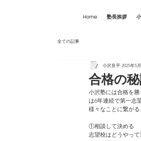
Home
塾長挨拶
全ての記事
小沢良平
2025年5
合格の秘
小沢塾には合格を勝
は6年連続で第一志
様々なことに繋がる
①相談して決める
志望校はどうやって