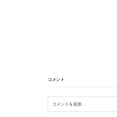
親子の距離感(過干渉への警
コメント
鐘)
「うちの子、先生の言うことは聞
くんですけどね…親の言うことは
コメントを追加…
全く聞かなくて…」 保護者面談
でこんなことを言われることがあ