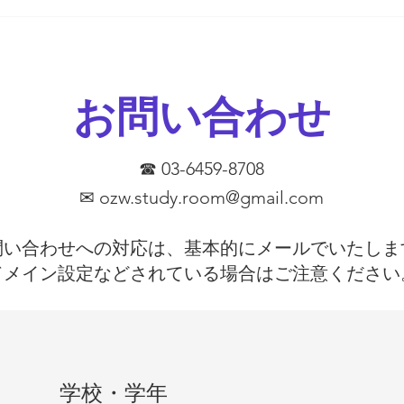
か。
以下
とが
めま
お問い合わせ
学校
を使
証し
がし
☎ 03-6459-8708
っ
✉
ozw.study.room@gmail.com
問い合わせへの対応は、基本的にメールでいたしま
​ドメイン設定などされている場合はご注意ください