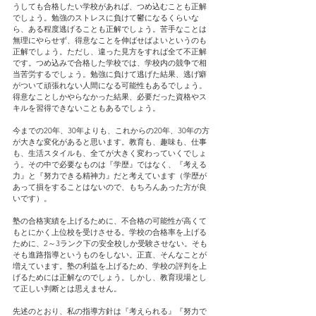
うしても合格したい学校があれば、つめ込むことも正解
でしょう。勉強のストレスに負けて鬱になるくらいな
ら、ある程度逃げることも正解でしょう。苦手なことは
無理にやらせず、得意なことを伸ばせばよいというのも
正解でしょう。ただし、違った見方をすれば全て不正解
です。つめ込みで合格した学校では、学校内の競争で相
当苦労するでしょう。勉強に負けて逃げた結果、逃げ癖
がついて頑張れない人間になる可能性もあるでしょう。
得意なことしかやらなかった結果、必要だった資格やス
キルを習得できないこともあるでしょう。
今までの20年、30年よりも、これからの20年、30年の方
が大きな変化があると思います。教育も、趣味も、仕事
も、生活スタイルも、全てが大きく変わっていくでしょ
う。その中で必要なものは『学歴』ではなく、『考える
力』と『努力できる精神力』だと考えています（学歴が
あって損をすることはないので、もちろんあった方が良
いです）。
塾の合格実績を上げるために、不合格の可能性が高くて
もとにかく上位校を受けさせる。学校の合格率を上げる
ために、2～3ランク下の安全校しか受験させない。そも
そも進路指導というものをしない。正直、そんなことが
増えています。塾の利益を上げるため、学校の評判を上
げるためには正解なのでしょう。しかし、教育現場とし
て正しい判断とは思えません。
先述のとおり、私の指導方針は『考えられる』『努力で