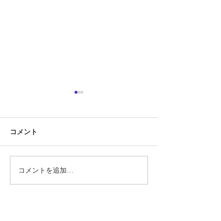
定期テスト対策
『定期テスト対策
コメント
勝負の夏
ています!!』 そ
あります。 では
スト対策とは何で
そもそも定期テス
コメントを追加…
要なのでしょうか
ト対策に関して、
文をHPなどで見
ります。 ①2週間