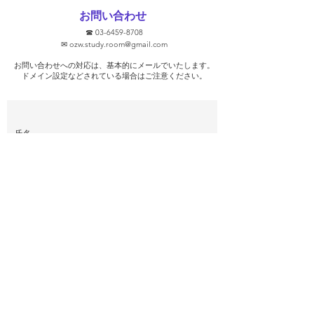
ます！ ②無料で
お問い合わせ
③学校別に対策し
☎
03-6459-8708
去問を使います！ 
✉
ozw.study.room@gmail.com
プを保証します！
お問い合わせへの対応は、基本的にメールでいたします。
そうな気がします
​ドメイン設定などされている場合はご注意ください。
ト対策を行っ