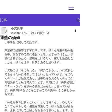
記事
小沢良平
2020年11月7日
読了時間: 3分
通塾の価値
小中学生に関しての話です。
東京都の通塾率は非常に高いです。様々な形態の塾があ
る中、何を求めて塾に通おうと思いますか？行きたい学
校に合格するため、成績を上げるため、家だと勉強しな
いから…様々な理由、目的があると思います。
小沢塾には『考えられる』『努力できる』ように成長し
てもらうために通塾してほしいと思っています。そのた
めのツールが勉強であり、途中経過を見るためのものが
高校受験だと私は考えています。中3生には『高校受験は
スタートラインを決める勝負だからね』と言っていま
す。高校3年間をどう過ごすかでその先が大きく変わるか
らです。
つめ込み教育は良くない、ゆとりは良くない、やりたく
なくてもやらせる、個性を尊重して…様々な意見がある
中、全員に対して正解となるものは無いと思います。ど