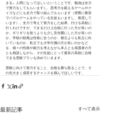
きる』人間になってほしいということです。勉強は全力
で努力をしてもらいますし、思考力を鍛えるゲームやク
イズなどにも全力で取り組んでもらいます（実際に教室
でパズルゲームをやっている生徒もいますし、推奨して
います）。全力で考えて努力をした結果、行ける高校に
行くわけですが、できるだけ上位校に行った方が良いの
か、ギリギリを狙うよりも少し安全圏にした方が良いの
か、学校の校風は性格に合うのか、都立よりも私立に向
いているのか、私立でも大学付属の方が良いのかなど
を、個々の性格や能力を考えながら本人とも保護者の方
とも相談しながら、その生徒にとって最良の高校に合格
できる受験プランを決めていきます。
受験に向けて努力すること、合格を勝ち取ることで、そ
の先大きく成長するチャンスを掴んでほしいです。
すべて表示
最新記事