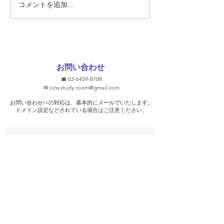
そもそも定期テス
コメントを追加…
要なのでしょうか
ト対策に関して、
文をHPなどで見
ります。 ①2週間
ます！ ②無料で
お問い合わせ
③学校別に対策し
☎
03-6459-8708
去問を使います！ 
✉
ozw.study.room@gmail.com
プを保証します！
お問い合わせへの対応は、基本的にメールでいたします。
そうな気がします
​ドメイン設定などされている場合はご注意ください。
ト対策を行っ