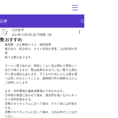
記事
小沢良平
2021年10月5日
読了時間: 3分
塾 おすすめ
集団塾、少人数制クラス、個別指導
都立向け、私立向け、テスト対策が充実、入試対策が充
実
様々な塾があります。
ラーメン屋であれば、美味しくない店は潰れて美味しい
店だけ残りますが、塾は結果を出せていない塾でも潰れ
ずに残る場合もあります。子どものためにどんな塾を選
べば良いのかということを、講師歴20年の経験をもとに
ご説明いたします。
まず、内申重視か偏差値重視かで分かれます。
①学校の進度に合わせて進め、過去問を使いながらキッ
チリ内申対策をする。
②塾のカリキュラムに沿って進め、テスト前には対策を
する。
③塾のカリキュラムに沿って進め、それ以外のことはや
らない。