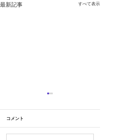
すべて表示
最新記事
定期テスト対策
『定期テスト対策
コメント
勝負の夏
ています!!』 そ
あります。 では
スト対策とは何で