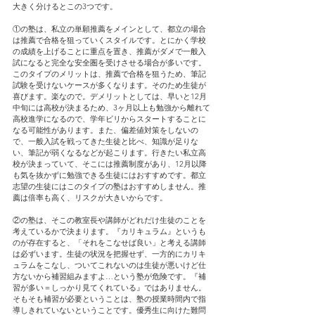
大きく分けるとこの3つです。
①の塾は、私立の単願推薦をメインとして、都立の場合
は推薦で合格を狙っていくスタイルです。とにかく学校
の成績を上げることに重点を置き、推薦がダメで一般入
試になると完全な安全圏を受けさせる場合が多いです。
このタイプのメリットは、推薦で合格を狙うため、筆記
試験を受けないケースが多くなります。そのため生徒が
喜びます。楽なので。デメリットとしては、早いと12月
中旬には高校が決まるため、3ヶ月以上も勉強から離れて
高校進学になるので、学年ビリからスタートすることに
なる可能性があります。また、偏差値対策をしないの
で、一般入試を戦ってきた生徒と比べ、知識が足りな
い、筆記が弱くなるなどが起こります。行きたい私立高
校が決まっていて、そこには推薦制度があり、12月以降
も気を抜かずに勉強できる生徒にはおすすめです。都立
志望の生徒にはこのタイプの塾はおすすめしません。推
薦は倍率も高く、リスクが大きいからです。
②の塾は、そこの教室長や講師がどれだけ生徒のことを
考えているかで決まります。『カリキュラム』というも
のが存在すると、「それをこなせば良い」と考える講師
は必ずいます。生徒の状況を把握せず、一方的にカリキ
ュラムをこなし、ついてこれないのは生徒が悪いけど仕
方ないから補習組みますよ…という塾が危険です。『補
習が多い＝しっかり見てくれている』ではありません。
そもそも補習が必要ということは、塾の授業時間内で指
導しきれていないということです。優秀生に向けた難問