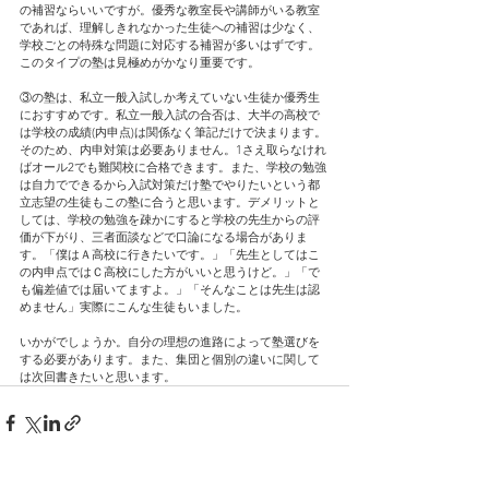
の補習ならいいですが。優秀な教室長や講師がいる教室
であれば、理解しきれなかった生徒への補習は少なく、
学校ごとの特殊な問題に対応する補習が多いはずです。
このタイプの塾は見極めがかなり重要です。
③の塾は、私立一般入試しか考えていない生徒か優秀生
におすすめです。私立一般入試の合否は、大半の高校で
は学校の成績(内申点)は関係なく筆記だけで決まります。
そのため、内申対策は必要ありません。1さえ取らなけれ
ばオール2でも難関校に合格できます。また、学校の勉強
は自力でできるから入試対策だけ塾でやりたいという都
立志望の生徒もこの塾に合うと思います。デメリットと
しては、学校の勉強を疎かにすると学校の先生からの評
価が下がり、三者面談などで口論になる場合がありま
す。「僕はＡ高校に行きたいです。」「先生としてはこ
の内申点ではＣ高校にした方がいいと思うけど。」「で
も偏差値では届いてますよ。」「そんなことは先生は認
めません」実際にこんな生徒もいました。
いかがでしょうか。自分の理想の進路によって塾選びを
する必要があります。また、集団と個別の違いに関して
は次回書きたいと思います。