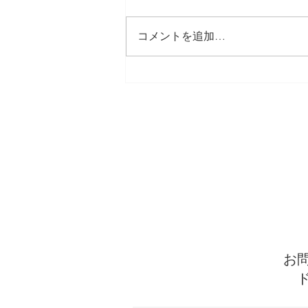
「うちの子、先生の言うことは聞
くんですけどね…親の言うことは
コメントを追加…
全く聞かなくて…」 保護者面談
でこんなことを言われることがあ
ります。 その子自身の性格など
も関係しますが、言うことを素直
に聞く子、ブーブー文句は言うも
のの従う子、全く言うことを聞か
ない子など、様々な子どもがいま
す。 何が良くて、どうすれば改
善できてというのもそれぞれ異な
りますが、私なりの考えを書こう
と思います。 まず、人の言うこ
とを聞くと
お