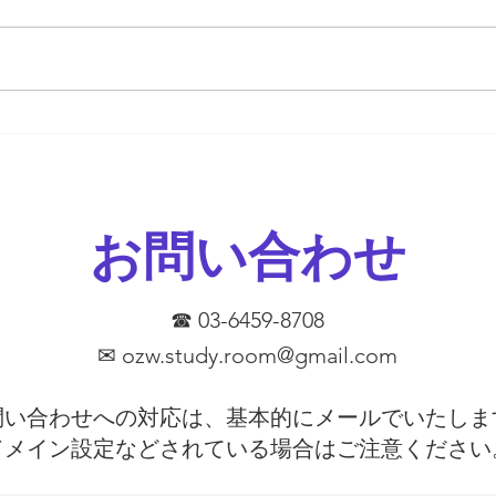
ます
勝負の夏
す。
とは
期テ
か。
以下
とが
めま
お問い合わせ
学校
を使
証し
がし
☎ 03-6459-8708
っ
✉
ozw.study.room@gmail.com
問い合わせへの対応は、基本的にメールでいたしま
​ドメイン設定などされている場合はご注意ください