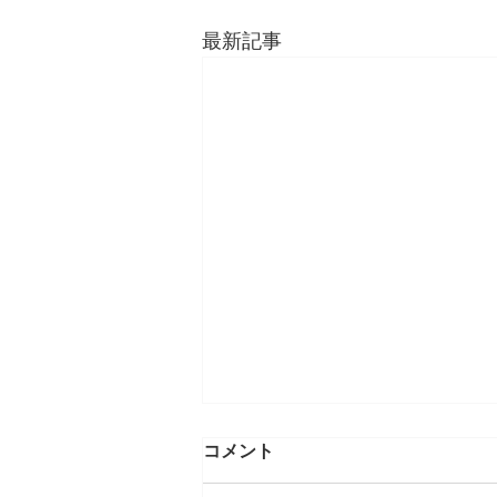
最新記事
親子の距離感(過干渉への警
コメント
鐘)