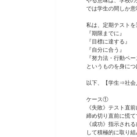
やる意味は、学校の
では学生の間しか意
私は、定期テストを
『期限までに』
『目標に達する』
『自分に合う』
『努力法・行動ペー
というものを身につ
以下、【学生⇒社会
ケース①
《失敗》テスト直前
締め切り直前に慌て
《成功》指示される
して積極的に取り組