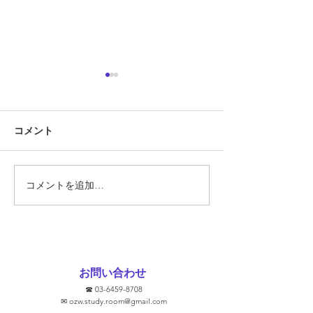
定期テスト対策
『定期テスト対策
コメント
勝負の夏
ています!!』 そ
あります。 では
スト対策とは何で
そもそも定期テス
コメントを追加…
要なのでしょうか
ト対策に関して、
文をHPなどで見
ります。 ①2週間
ます！ ②無料で
お問い合わせ
③学校別に対策し
☎
03-6459-8708
去問を使います！ 
✉
ozw.study.room@gmail.com