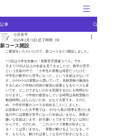
記事
小沢良平
2025年2月15日
読了時間: 3分
新コース開設
ご要望をいただいたので、新コースを2つ開設しました。
1つ目は小学生対象の『算数苦手撲滅コース』です。
今まで1000人以上の生徒を見てきましたが、数学が苦手
という生徒の中で、「小学生の算数は得意だったけど、
中学生の数学から苦手になった」という生徒は少ないで
す。小4や小5の算数から躓いていて、高校受験の勉強を
するために小学校の内容の復習が必要となるケースも多
いです。どこができないのかを把握するのにも時間がか
かりますし、小学校の復習をしている時間は高校受験の
勉強時間にはならないため、かなり大変です。そのた
め、小学生対象のコースを始めることにしました。
以前勤めていた大手塾では、小4から私の指導を受けた生
徒の中には算数が苦手になった生徒はいません。算数が
嫌いな生徒はいます。好き嫌いとできるできないは別だ
からです。そのため、「このコースで算数が好きにな
る！」とは言いません。「算数が解けるようになる」で
す。もちろん、解ければ楽しくなるので好きになること