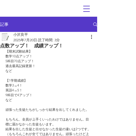
記事
小沢良平
2025年7月20日
読了時間: 3分
点数アップ！ 成績アップ！
【期末試験結果】
数学10点アップ！
5科目70点アップ！
過去最高記録更新！
など
【1学期成績】
数学3→4！
英語4→5！
9科目で4アップ！
など
頑張った生徒たちがしっかり結果を出してくれました。
もちろん、全員が上手くいったわけではありません。目
標に届かなかった生徒もいます。
結果を出した生徒と出せなかった生徒の違いは2つです。
（もちろんこれが全てではありません。頑張ったけど上