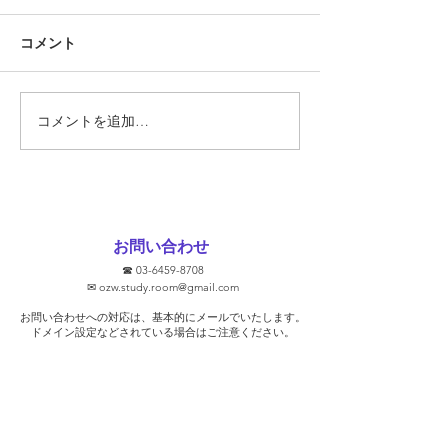
『定期テスト対策
コメント
勝負の夏
ています!!』 そ
あります。 では
スト対策とは何で
そもそも定期テス
コメントを追加…
要なのでしょうか
ト対策に関して、
文をHPなどで見
ります。 ①2週間
ます！ ②無料で
お問い合わせ
③学校別に対策し
☎
03-6459-8708
去問を使います！ 
✉
ozw.study.room@gmail.com
プを保証します！
お問い合わせへの対応は、基本的にメールでいたします。
そうな気がします
​ドメイン設定などされている場合はご注意ください。
ト対策を行っ