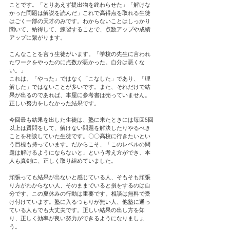
ことです。「とりあえず提出物を終わらせた」「解けな
かった問題は解説を読んだ」これで高得点を取れる生徒
はごく一部の天才のみです。わからないことはしっかり
聞いて、納得して、練習することで、点数アップや成績
アップに繋がります。
こんなことを言う生徒がいます。「学校の先生に言われ
たワークをやったのに点数が悪かった。自分は悪くな
い。」
これは、「やった」ではなく「こなした」であり、「理
解した」ではないことが多いです。また、それだけで結
果が出るのであれば、本屋に参考書は売っていません。
正しい努力をしなかった結果です。
今回最も結果を出した生徒は、塾に来たときには毎回5回
以上は質問をして、解けない問題を解決したりやるべき
ことを相談していた生徒です。〇〇高校に行きたいとい
う目標も持っています。だからこそ、「このレベルの問
題は解けるようにならないと」という考え方ができ、本
人も真剣に、正しく取り組めていました。
頑張っても結果が出ないと感じている人、そもそも頑張
り方がわからない人、そのままでいると損をするのは自
分です。この夏休みの行動は重要です。相談は無料で受
け付けています。塾に入るつもりが無い人、他塾に通っ
ている人もでも大丈夫です。正しい結果の出し方を知
り、正しく効率が良い努力ができるようになりましょ
う。