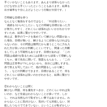
手くいかないこともあります。あんまり頑張らなかった
けどなぜか上手くいったということもあります。結果を
出す確率を十分に上げようという行動が大切です。）
①明確な目標を持つ
なんとなく勉強をするのではなく、「80点取りたい」
「成績を3から4にしたい」などの明確な目標があった方
が努力しやすく、どれくらい頑張ればいいかがわかりや
すいため、結果に繋がりやすいです。
例えば、数学のワークを進めていて解けない問題があっ
た場合。目標が無いと、解けるように頑張らなければな
らないのか、その問題は難問だから違うところに力を入
れた方が良いのかが判断しにくいですし、間違った判断
をしてしまう可能性もあります。目標があれば、「この
問題は成績4を取るためには必要だから頑張って理解しな
くちゃ。後で先生に聞いて、類題ももらおう。」「この
問題は正答率が1%しかないから、自分には難しすぎる。
赤で答えを写しておいて、他の問題をしっかり解こ
う。」などの判断ができます。目標があることで、何を
どれくらい頑張れば良いのかがわかると、結果に繋がり
やすいです。
②わからないことは聞く
解けない問題、何を優先すべきか、どのくらいやれば良
いのか、など生徒はわからないことが多いです。しか
し、それは当然なので恥ずかしい事ではありません。わ
からないことに気付けない、気付いても対処しない、対
処したつもりでできていない、ということが恥ずかしい