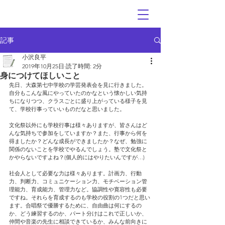
記事
小沢良平
2019年10月25日
読了時間: 2分
身につけてほしいこと
先日、大森第七中学校の学芸発表会を見に行きました。
自分もこんな風にやっていたのかなという懐かしい気持
ちになりつつ、クラスごとに盛り上がっている様子を見
て、学校行事っていいものだなと思いました。
文化祭以外にも学校行事は様々ありますが、皆さんはど
んな気持ちで参加をしていますか？また、行事から何を
得ましたか？どんな成長ができましたか？なぜ、勉強に
関係のないことを学校でやるんでしょう。塾で文化祭と
かやらないですよね？(個人的にはやりたいんですが…)
社会人として必要な力は様々あります。計画力、行動
力、判断力、コミュニケーション力、モチベーション管
理能力、育成能力、管理力など。協調性や寛容性も必要
ですね。それらを育成するのも学校の役割の1つだと思い
ます。合唱祭で優勝するために、自由曲は何にするの
か、どう練習するのか、パート分けはこれで正しいか、
仲間や音楽の先生に相談できているか、みんな前向きに