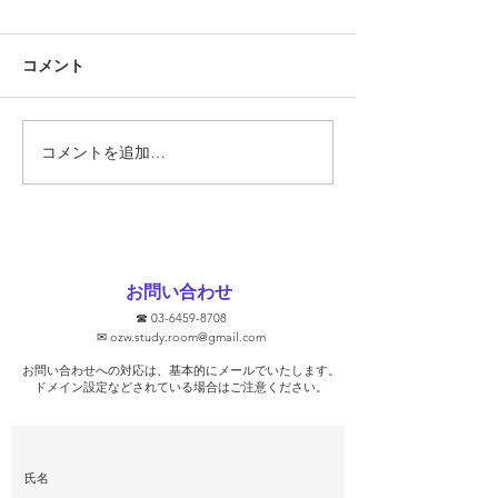
『定期テスト対策
コメント
勝負の夏
ています!!』 そ
あります。 では
スト対策とは何で
そもそも定期テス
コメントを追加…
要なのでしょうか
ト対策に関して、
文をHPなどで見
ります。 ①2週間
ます！ ②無料で
お問い合わせ
③学校別に対策し
☎
03-6459-8708
去問を使います！ 
✉
ozw.study.room@gmail.com
プを保証します！
お問い合わせへの対応は、基本的にメールでいたします。
そうな気がします
​ドメイン設定などされている場合はご注意ください。
ト対策を行っ