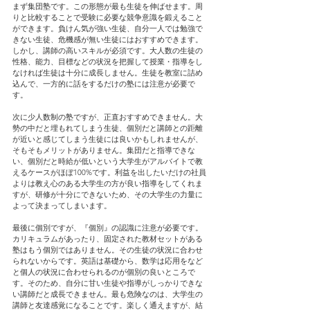
まず集団塾です。この形態が最も生徒を伸ばせます。周
りと比較することで受験に必要な競争意識を鍛えること
ができます。負けん気が強い生徒、自分一人では勉強で
きない生徒、危機感が無い生徒にはおすすめできます。
しかし、講師の高いスキルが必須です。大人数の生徒の
性格、能力、目標などの状況を把握して授業・指導をし
なければ生徒は十分に成長しません。生徒を教室に詰め
込んで、一方的に話をするだけの塾には注意が必要で
す。
次に少人数制の塾ですが、正直おすすめできません。大
勢の中だと埋もれてしまう生徒、個別だと講師との距離
が近いと感じてしまう生徒には良いかもしれませんが、
そもそもメリットがありません。集団だと指導できな
い、個別だと時給が低いという大学生がアルバイトで教
えるケースがほぼ100%です。利益を出したいだけの社員
よりは教え心のある大学生の方が良い指導をしてくれま
すが、研修が十分にできないため、その大学生の力量に
よって決まってしまいます。
最後に個別ですが、『個別』の認識に注意が必要です。
カリキュラムがあったり、固定された教材セットがある
塾はもう個別ではありません。その生徒の状況に合わせ
られないからです。英語は基礎から、数学は応用をなど
と個人の状況に合わせられるのが個別の良いところで
す。そのため、自分に甘い生徒や指導がしっかりできな
い講師だと成長できません。最も危険なのは、大学生の
講師と友達感覚になることです。楽しく通えますが、結