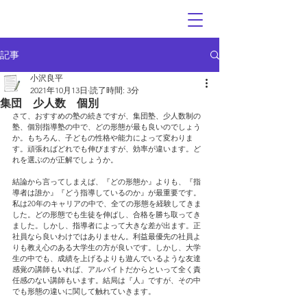
記事
小沢良平
2021年10月13日
読了時間: 3分
集団 少人数 個別
さて、おすすめの塾の続きですが、集団塾、少人数制の
塾、個別指導塾の中で、どの形態が最も良いのでしょう
か。もちろん、子どもの性格や能力によって変わりま
す。頑張ればどれでも伸びますが、効率が違います。ど
れを選ぶのが正解でしょうか。
結論から言ってしまえば、『どの形態か』よりも、『指
導者は誰か』『どう指導しているのか』が最重要です。
私は20年のキャリアの中で、全ての形態を経験してきま
した。どの形態でも生徒を伸ばし、合格を勝ち取ってき
ました。しかし、指導者によって大きな差が出ます。正
社員なら良いわけではありません。利益最優先の社員よ
りも教え心のある大学生の方が良いです。しかし、大学
生の中でも、成績を上げるよりも遊んでいるような友達
感覚の講師もいれば、アルバイトだからといって全く責
任感のない講師もいます。結局は『人』ですが、その中
でも形態の違いに関して触れていきます。