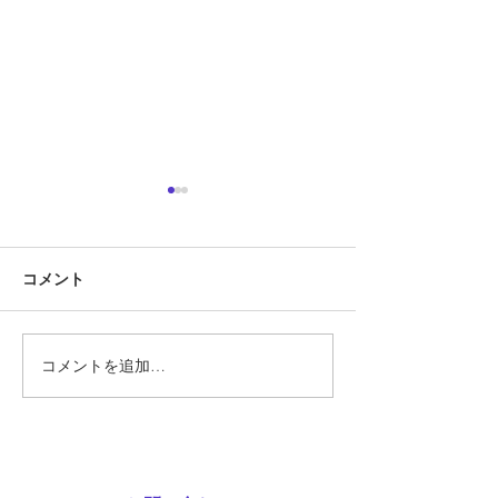
定期テスト対策
『定期テスト対策
コメント
勝負の夏
ています!!』 そ
あります。 では
スト対策とは何で
そもそも定期テス
コメントを追加…
要なのでしょうか
ト対策に関して、
文をHPなどで見
ります。 ①2週間
ます！ ②無料で