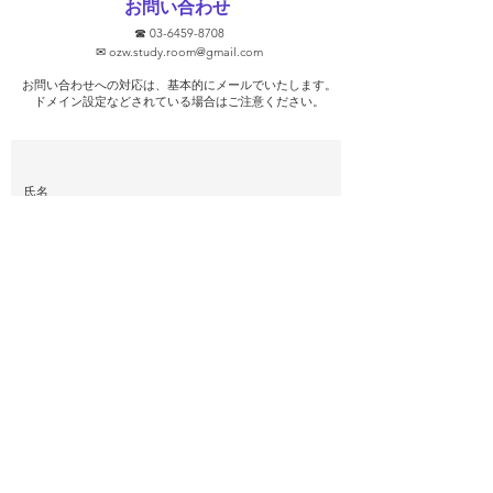
お問い合わせ
③学校別に対策し
☎
03-6459-8708
去問を使います！ 
✉
ozw.study.room@gmail.com
プを保証します！
お問い合わせへの対応は、基本的にメールでいたします。
そうな気がします
​ドメイン設定などされている場合はご注意ください。
ト対策を行っ