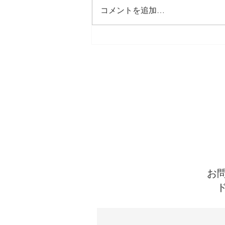
くんですけどね…親の言うことは
コメントを追加…
全く聞かなくて…」 保護者面談
でこんなことを言われることがあ
ります。 その子自身の性格など
も関係しますが、言うことを素直
に聞く子、ブーブー文句は言うも
のの従う子、全く言うことを聞か
ない子など、様々な子どもがいま
す。 何が良くて、どうすれば改
善できてというのもそれぞれ異な
りますが、私なりの考えを書こう
と思います。 まず、人の言うこ
とを聞くと
お