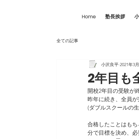
Home
塾長挨拶
全ての記事
小沢良平
2021年3
2年目も
開校2年目の受験が
昨年に続き、全員が
(ダブルスクールの生
合格したことはもち
分で目標を決め、必