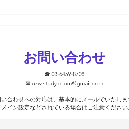
す。
とは
期テ
か。
以下
とが
めま
お問い合わせ
学校
を使
証し
がし
☎ 03-6459-8708
っ
✉
ozw.study.room@gmail.com
問い合わせへの対応は、基本的にメールでいたしま
​ドメイン設定などされている場合はご注意ください