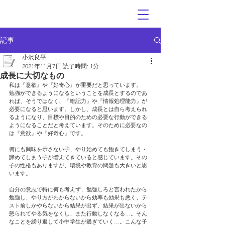
記事
小沢良平
2021年11月7日
読了時間: 1分
成長に大切なもの
私は『意欲』や『好奇心』が重要だと思っています。
勉強ができるようになるということを成長とするのであ
れば、そうではなく、『暗記力』や『情報処理能力』が
必要になると思います。しかし、成長とは自ら考えられ
るようになり、目標や目的のための必要な行動ができる
ようになることだと考えています。そのために必要なの
は『意欲』や『好奇心』です。
何にも興味を示さない子、やり始めても飽きてしまう・
諦めてしまう子が増えてきていると感じています。その
子の性格もありますが、環境や教育の問題も大きいと思
います。
自分の意志で特に何も考えず、勉強しろと言われたから
勉強し、やり方がわからないから効率も効果も悪く、テ
スト前しかやらないから結果が出ず、結果が出ないから
怒られてやる気をなくし、また行動しなくなる…。そん
なことを繰り返して小中学生が過ぎていく…。こんな子