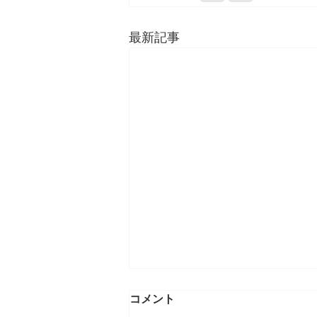
最新記事
親子の距離感(過干渉への警
コメント
鐘)