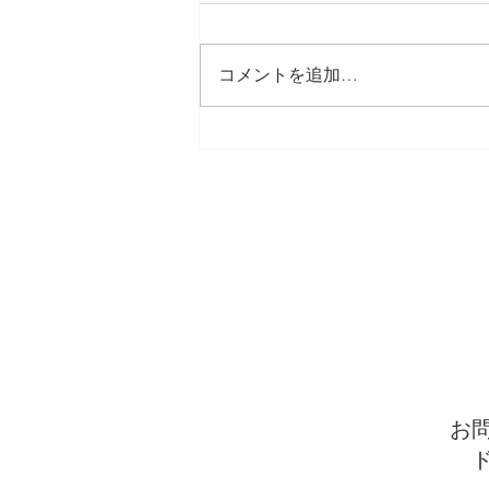
「うちの子、先生の言うことは聞
くんですけどね…親の言うことは
コメントを追加…
全く聞かなくて…」 保護者面談
でこんなことを言われることがあ
ります。 その子自身の性格など
も関係しますが、言うことを素直
に聞く子、ブーブー文句は言うも
のの従う子、全く言うことを聞か
ない子など、様々な子どもがいま
す。 何が良くて、どうすれば改
善できてというのもそれぞれ異な
りますが、私なりの考えを書こう
と思います。 まず、人の言うこ
とを聞くと
お