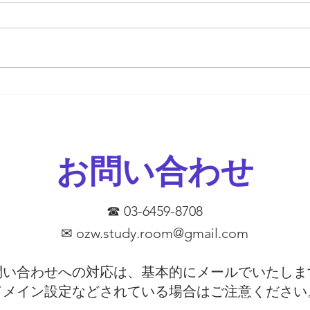
『定
ます
勝負の夏
す。
とは
期テ
か。
以下
とが
めま
お問い合わせ
学校
を使
証し
がし
☎ 03-6459-8708
っ
✉
ozw.study.room@gmail.com
問い合わせへの対応は、基本的にメールでいたしま
​ドメイン設定などされている場合はご注意ください