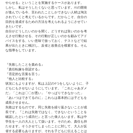
やらせる』ということを実施するケースがあります。
しかし、私はそうしたくないと思っています。AIの開発
が進んでいる今、言われたことしかできない人材は淘汰
されていくと考えているからです。だからこそ、自分の
目的を達成するための方法を考えられるようにさせてい
きたいです。
自分がどうしたいのかを聞く。どうすれば良いのかを考
えさせ行動させる、その行動が正しいのかを顧みてアド
バイスをする、いい意味で放っておく、テストなどで結
果が出たときに検討し、反省と改善点を模索する。そん
な指導をしています。
『失敗したことを責める』
『責任転嫁を容認する』
『否定的な言葉を言う』
『他人と比較する』
状況にもよりますが、私は上記の4つをしないように、子
どもにもさせないようにしています。「これじゃあダメ
だ」「これは〇〇が悪い」「やっぱりできなかった」
「あいつはできてるのに」これらは基本的には子どもを
成長させません。
失敗はするものです。同じ失敗を繰り返さないことが成
長です。『これは失敗ではなく、できないということを
確認したという成功だ』と言った偉人もいます。私は中
学生を一人の大人として扱います。そのため、責任も持
たせます。そうさせてしまったことに対して、大人が反
省する必要もありますが、それを子どもに伝えることは