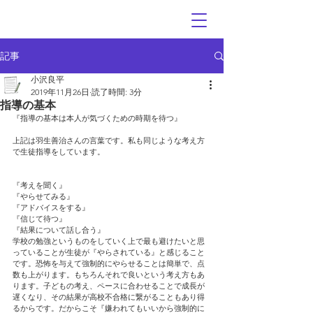
記事
小沢良平
2019年11月26日
読了時間: 3分
指導の基本
『指導の基本は本人が気づくための時期を待つ』
上記は羽生善治さんの言葉です。私も同じような考え方
で生徒指導をしています。
『考えを聞く』
『やらせてみる』
『アドバイスをする』
『信じて待つ』
『結果について話し合う』
学校の勉強というものをしていく上で最も避けたいと思
っていることが生徒が『やらされている』と感じること
です。恐怖を与えて強制的にやらせることは簡単で、点
数も上がります。もちろんそれで良いという考え方もあ
ります。子どもの考え、ペースに合わせることで成長が
遅くなり、その結果が高校不合格に繋がることもあり得
るからです。だからこそ『嫌われてもいいから強制的に