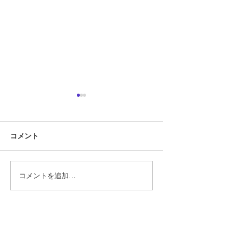
定期テスト対策
『定期テスト対策
コメント
勝負の夏
ています!!』 そ
あります。 では
スト対策とは何で
そもそも定期テス
コメントを追加…
要なのでしょうか
ト対策に関して、
文をHPなどで見
ります。 ①2週間