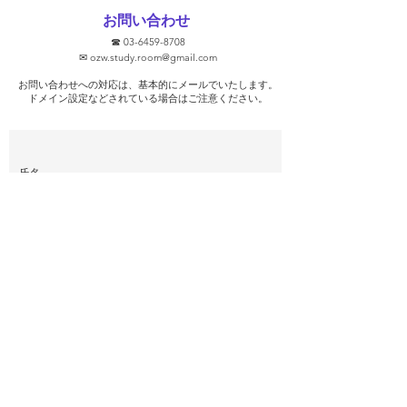
ます！ ②無料で
お問い合わせ
③学校別に対策し
☎
03-6459-8708
去問を使います！ 
✉
ozw.study.room@gmail.com
プを保証します！
お問い合わせへの対応は、基本的にメールでいたします。
そうな気がします
​ドメイン設定などされている場合はご注意ください。
ト対策を行っ