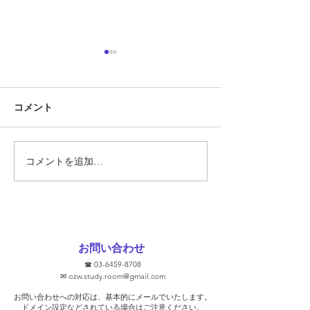
定期テスト対策
『定期テスト対策
コメント
勝負の夏
ています!!』 そ
あります。 では
スト対策とは何で
そもそも定期テス
コメントを追加…
要なのでしょうか
ト対策に関して、
文をHPなどで見
ります。 ①2週間
ます！ ②無料で
お問い合わせ
③学校別に対策し
☎
03-6459-8708
去問を使います！ 
✉
ozw.study.room@gmail.com
プを保証します！
お問い合わせへの対応は、基本的にメールでいたします。
そうな気がします
​ドメイン設定などされている場合はご注意ください。