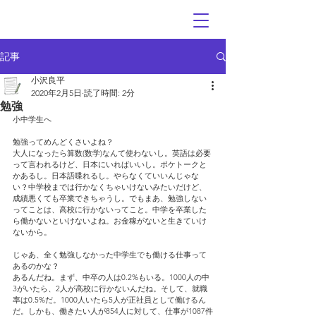
記事
小沢良平
2020年2月5日
読了時間: 2分
勉強
小中学生へ
勉強ってめんどくさいよね？
大人になったら算数(数学)なんて使わないし。英語は必要
って言われるけど、日本にいればいいし。ポケトークと
かあるし。日本語喋れるし。やらなくていいんじゃな
い？中学校までは行かなくちゃいけないみたいだけど、
成績悪くても卒業できちゃうし。でもまあ、勉強しない
ってことは、高校に行かないってこと。中学を卒業した
ら働かないといけないよね。お金稼がないと生きていけ
ないから。
じゃあ、全く勉強しなかった中学生でも働ける仕事って
あるのかな？
あるんだね。まず、中卒の人は0.2%もいる。1000人の中
3がいたら、2人が高校に行かないんだね。そして、就職
率は0.5%だ。1000人いたら5人が正社員として働けるん
だ。しかも、働きたい人が854人に対して、仕事が1087件