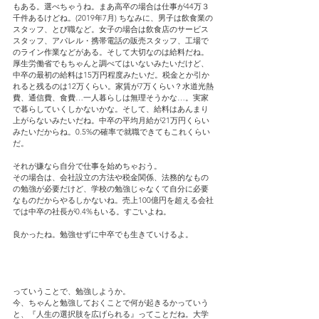
もある。選べちゃうね。まあ高卒の場合は仕事が44万３
千件あるけどね。(2019年7月) ちなみに、男子は飲食業の
スタッフ、とび職など。女子の場合は飲食店のサービス
スタッフ、アパレル・携帯電話の販売スタッフ、工場で
のライン作業などがある。そして大切なのは給料だね。
厚生労働省でもちゃんと調べてはいないみたいだけど、
中卒の最初の給料は15万円程度みたいだ。税金とか引か
れると残るのは12万くらい。家賃が7万くらい？水道光熱
費、通信費、食費…一人暮らしは無理そうかな…。実家
で暮らしていくしかないかな。そして、給料はあんまり
上がらないみたいだね。中卒の平均月給が21万円くらい
みたいだからね。0.5%の確率で就職できてもこれくらい
だ。
それが嫌なら自分で仕事を始めちゃおう。
その場合は、会社設立の方法や税金関係、法務的なもの
の勉強が必要だけど、学校の勉強じゃなくて自分に必要
なものだからやるしかないね。売上100億円を超える会社
では中卒の社長が0.4%もいる。すごいよね。
良かったね。勉強せずに中卒でも生きていけるよ。
っていうことで、勉強しようか。
今、ちゃんと勉強しておくことで何が起きるかっていう
と、『人生の選択肢を広げられる』ってことだね。大学